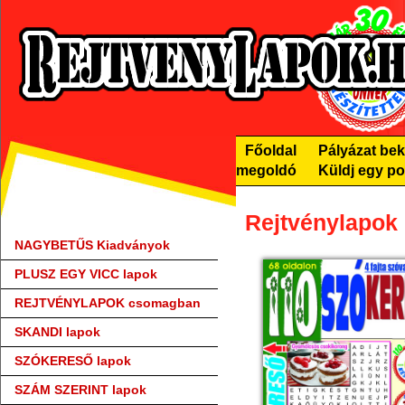
Főoldal
Pályázat be
megoldó
Küldj egy po
Rejtvénylapok
NAGYBETŰS Kiadványok
PLUSZ EGY VICC lapok
REJTVÉNYLAPOK csomagban
SKANDI lapok
SZÓKERESŐ lapok
SZÁM SZERINT lapok