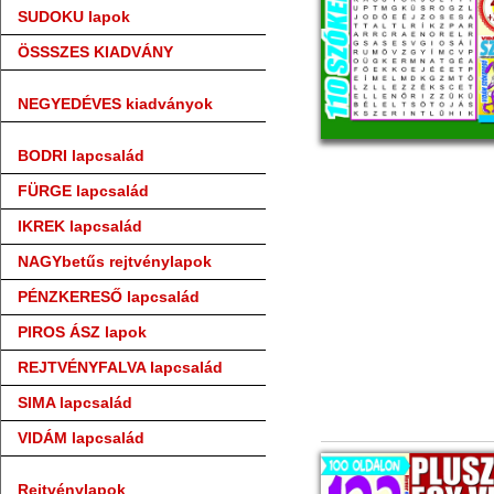
SUDOKU lapok
ÖSSSZES KIADVÁNY
NEGYEDÉVES kiadványok
BODRI lapcsalád
FÜRGE lapcsalád
IKREK lapcsalád
NAGYbetűs rejtvénylapok
PÉNZKERESŐ lapcsalád
PIROS ÁSZ lapok
REJTVÉNYFALVA lapcsalád
SIMA lapcsalád
VIDÁM lapcsalád
Rejtvénylapok