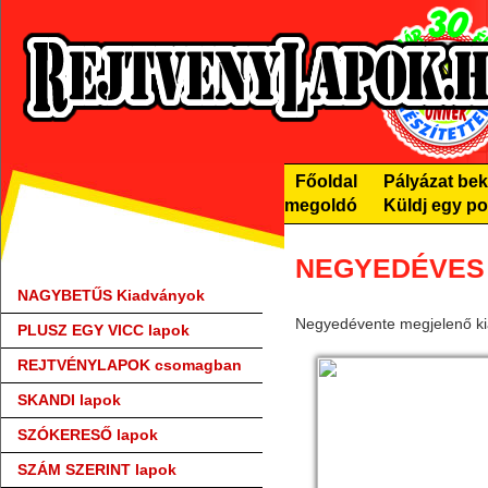
Főoldal
Pályázat be
megoldó
Küldj egy po
NEGYEDÉVES 
NAGYBETŰS Kiadványok
Negyedévente megjelenő k
PLUSZ EGY VICC lapok
REJTVÉNYLAPOK csomagban
SKANDI lapok
SZÓKERESŐ lapok
SZÁM SZERINT lapok