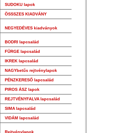
SUDOKU lapok
ÖSSSZES KIADVÁNY
NEGYEDÉVES kiadványok
BODRI lapcsalád
FÜRGE lapcsalád
IKREK lapcsalád
NAGYbetűs rejtvénylapok
PÉNZKERESŐ lapcsalád
PIROS ÁSZ lapok
REJTVÉNYFALVA lapcsalád
SIMA lapcsalád
VIDÁM lapcsalád
Rejtvénylapok